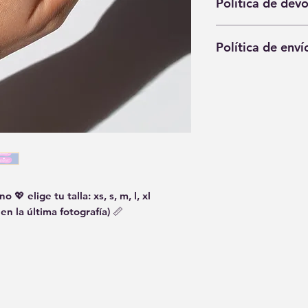
Política de dev
Cada pieza de Gum
🫶🏼 trabajamos co
No aceptamos devo
siguiendo un proce
Política de enví
(incluido motivos d
hace que cada piez
pieza llegue daña
🇪🇸 Envíos gratuito
a gummypieces@gm
partir de 60€.
Los paquetes suele
aproximadamente de
enviados (48h desp
✈️ Opción de envío
12€ (no incluidas is
🇪🇺 Envíos a Euro
 💖 elige tu talla: xs, s, m, l, xl
superiores a 100€)
en la última fotografía) 📏
🌎 Envíos fuera de
pedidos superiores